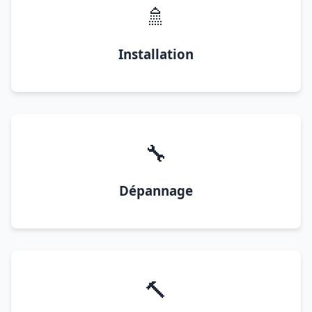
🚿
Installation
🔧
Dépannage
🔨