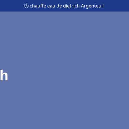
🕒 chauffe eau de dietrich Argenteuil
ch