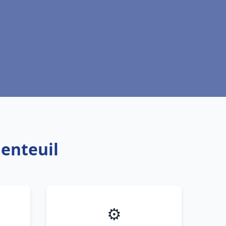
genteuil
⚙️