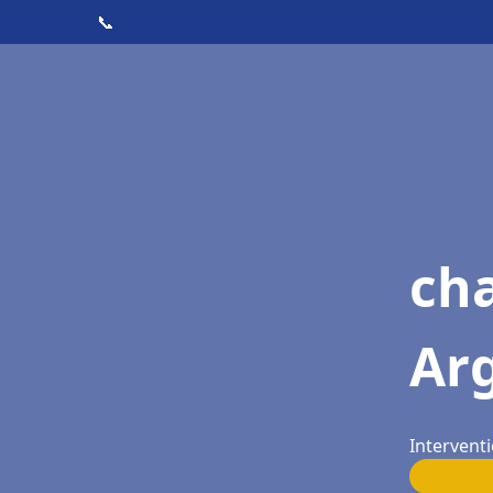
📞
cha
Ar
Interventi