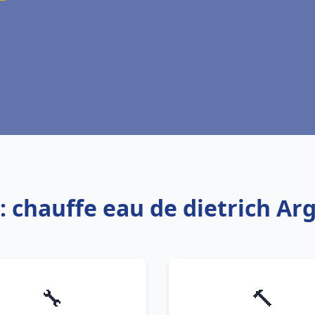
: chauffe eau de dietrich Ar
🔧
🔨