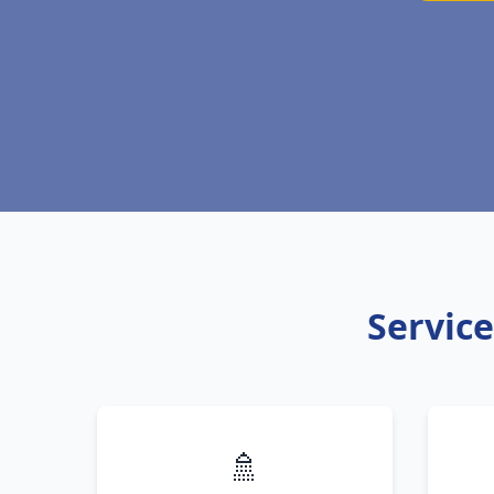
Service
🚿