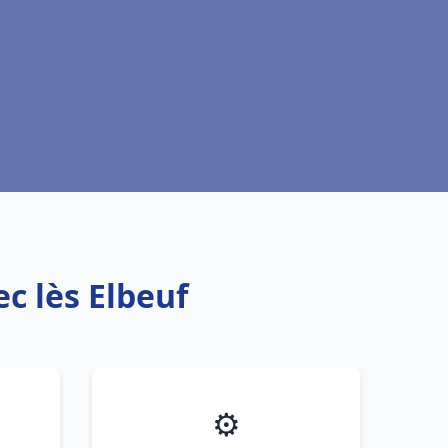
c lès Elbeuf
⚙️