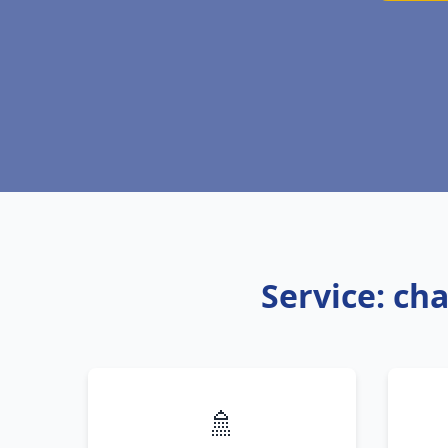
Service: ch
🚿