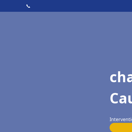
📞
cha
Cau
Interventi