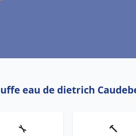
auffe eau de dietrich Caudebe
🔧
🔨