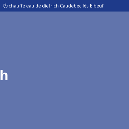
🕒 chauffe eau de dietrich Caudebec lès Elbeuf
ch