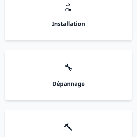
🚿
Installation
🔧
Dépannage
🔨