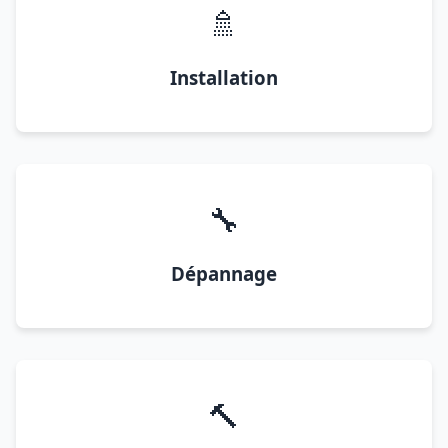
🚿
Installation
🔧
Dépannage
🔨