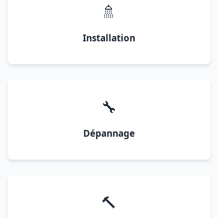
🚿
Installation
🔧
Dépannage
🔨