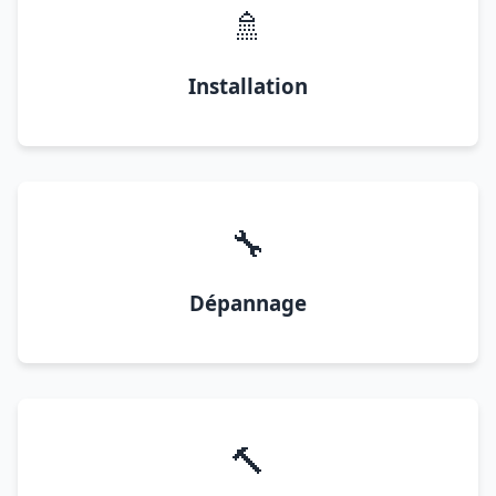
🚿
Installation
🔧
Dépannage
🔨