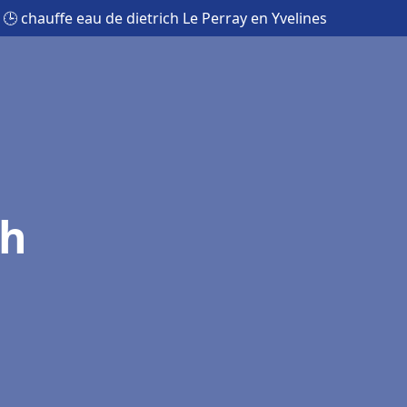
🕒 chauffe eau de dietrich Le Perray en Yvelines
ch