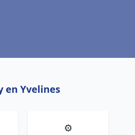
y en Yvelines
⚙️