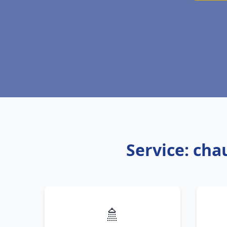
Service: cha
🚿