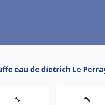
uffe eau de dietrich Le Perra
🔧
🔨