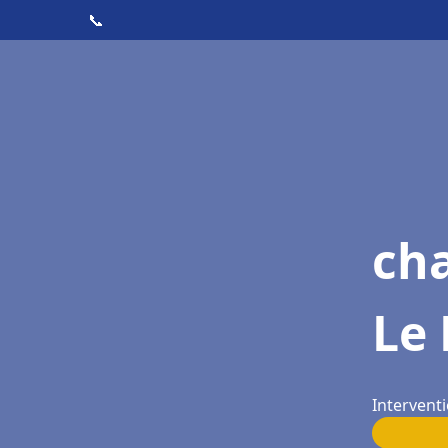
📞
cha
Le 
Interventi