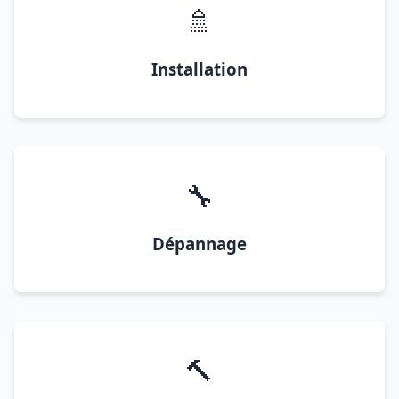
🚿
Installation
🔧
Dépannage
🔨