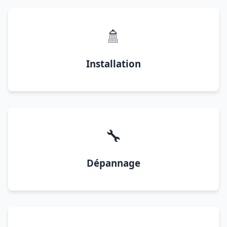
🚿
Installation
🔧
Dépannage