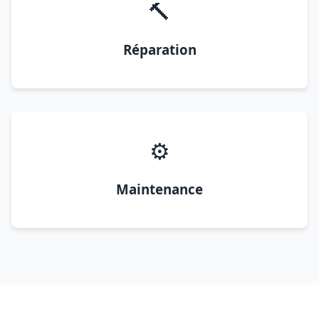
🔨
Réparation
⚙️
Maintenance