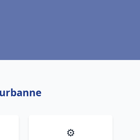
leurbanne
⚙️