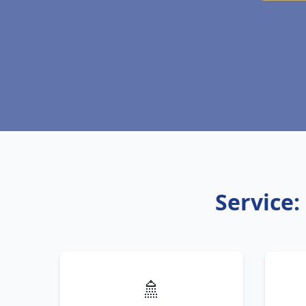
Service:
🚿