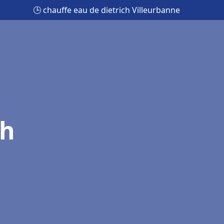
🕒 chauffe eau de dietrich Villeurbanne
ch