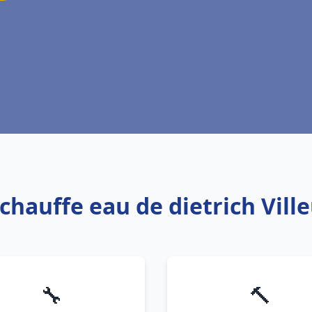
 chauffe eau de dietrich Vil
🔧
🔨