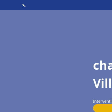
📞
cha
Vi
Interventi