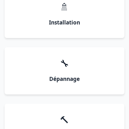
🚿
Installation
🔧
Dépannage
🔨