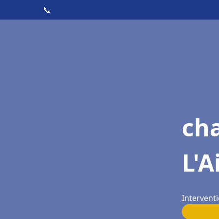
📞
cha
L'A
Interventi