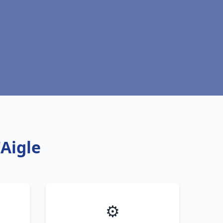
'Aigle
⚙️