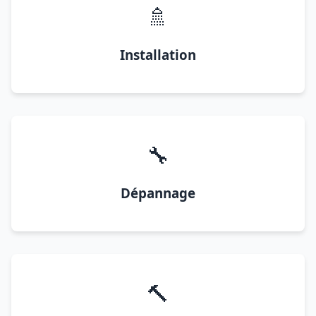
🚿
Installation
🔧
Dépannage
🔨