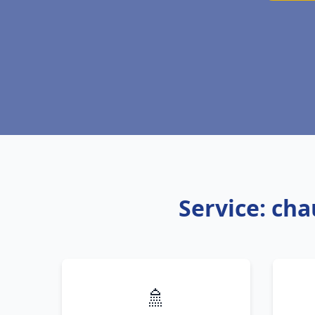
Service: cha
🚿