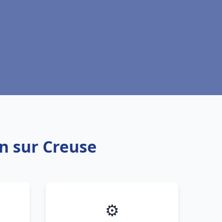
on sur Creuse
⚙️