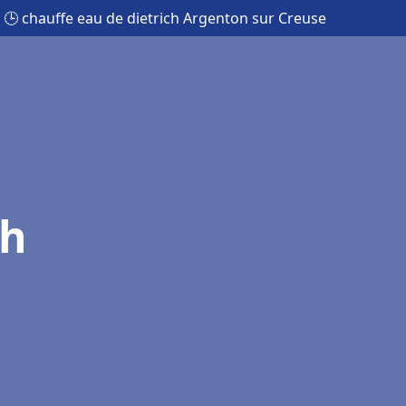
🕒 chauffe eau de dietrich Argenton sur Creuse
ch