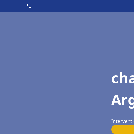
📞
cha
Ar
Intervent