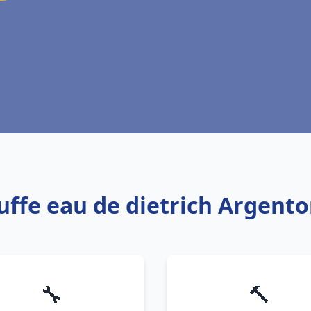
uffe eau de dietrich Argent
🔧
🔨