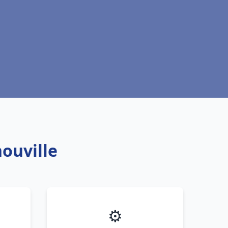
nouville
⚙️