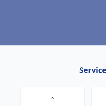
Service
🚿