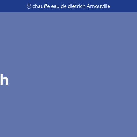
🕒 chauffe eau de dietrich Arnouville
ch