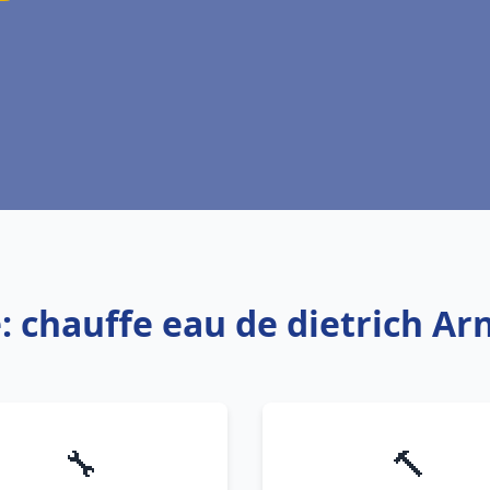
: chauffe eau de dietrich Ar
🔧
🔨