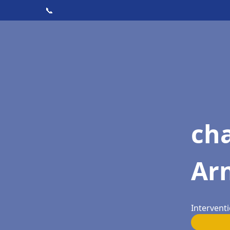
📞
cha
Arn
Interventi