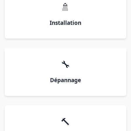
🚿
Installation
🔧
Dépannage
🔨