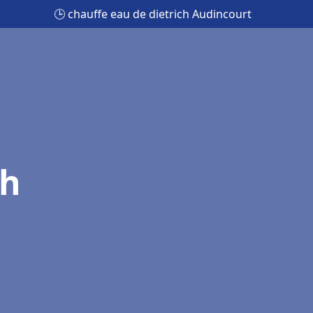
🕒 chauffe eau de dietrich Audincourt
ch