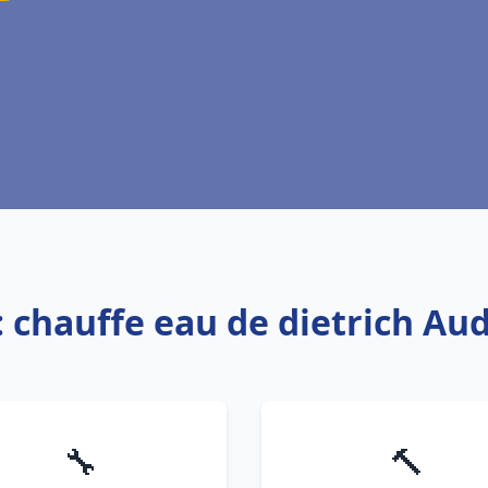
: chauffe eau de dietrich Au
🔧
🔨