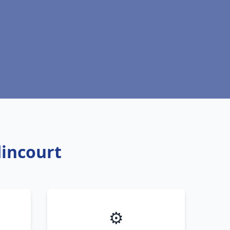
dincourt
⚙️