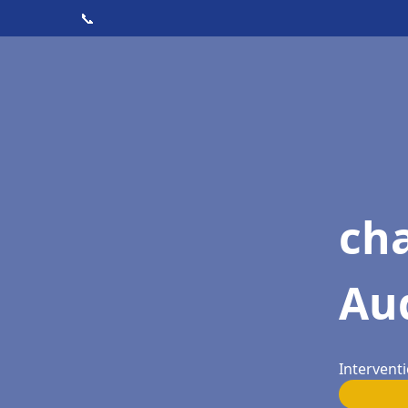
📞
cha
Au
Intervent