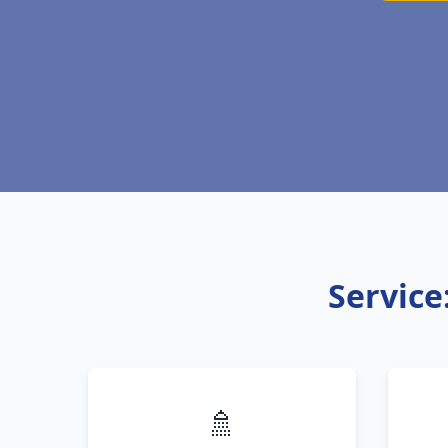
Service
🚿