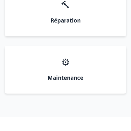
🔨
Réparation
⚙️
Maintenance