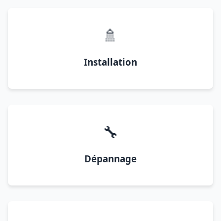
🚿
Installation
🔧
Dépannage