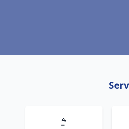
Serv
🚿