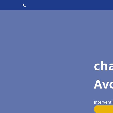
📞
cha
Av
Interventi