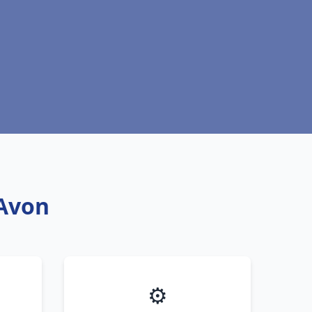
 Avon
⚙️