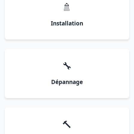
🚿
Installation
🔧
Dépannage
🔨