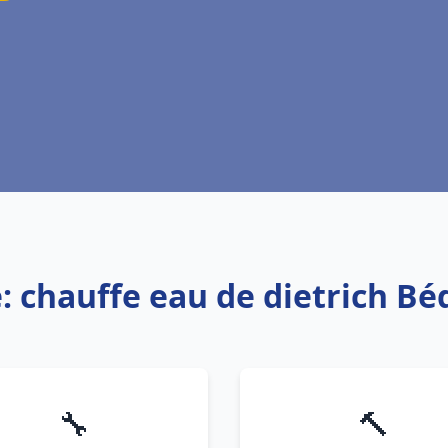
: chauffe eau de dietrich Bé
🔧
🔨