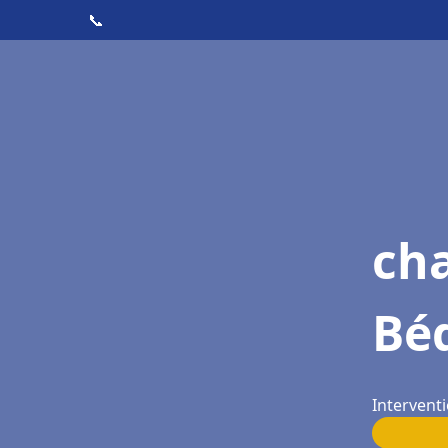
📞
cha
Bé
Interventi