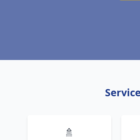
Service
🚿