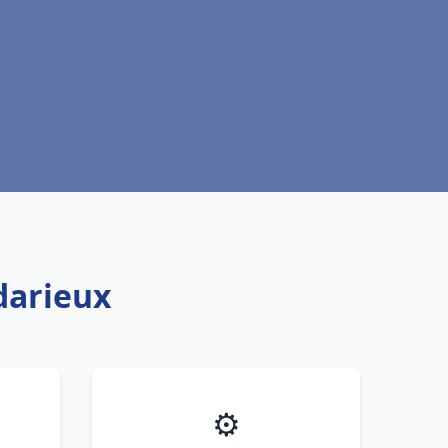
darieux
⚙️