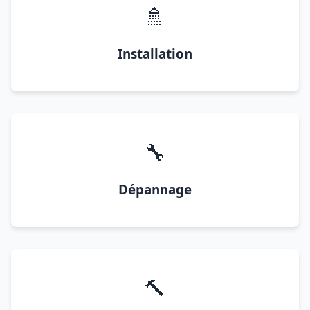
🚿
Installation
🔧
Dépannage
🔨