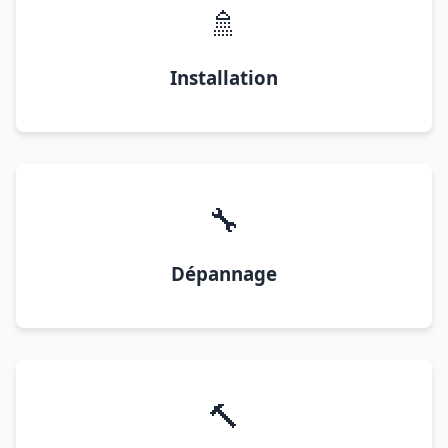
🚿
Installation
🔧
Dépannage
🔨