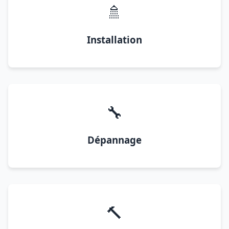
🚿
Installation
🔧
Dépannage
🔨