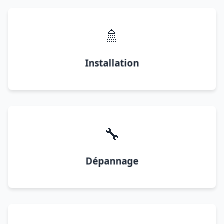
🚿
Installation
🔧
Dépannage