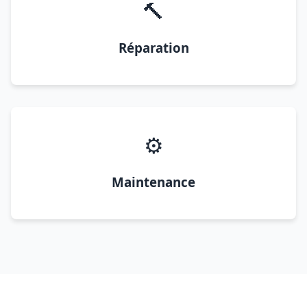
🔨
Réparation
⚙️
Maintenance