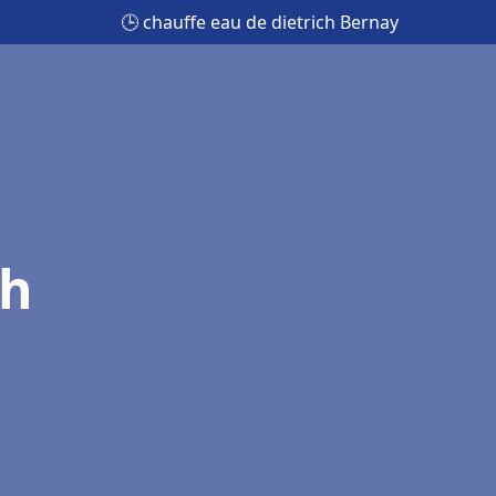
🕒 chauffe eau de dietrich Bernay
ch