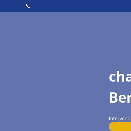
📞
cha
Be
Interventi