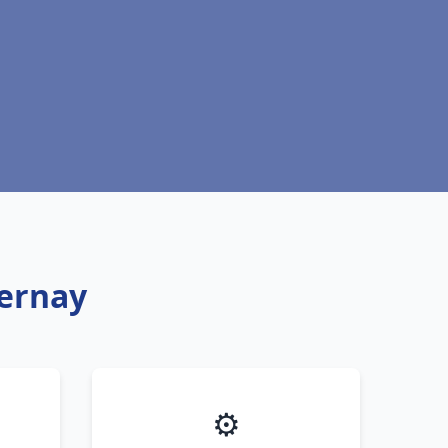
Bernay
⚙️