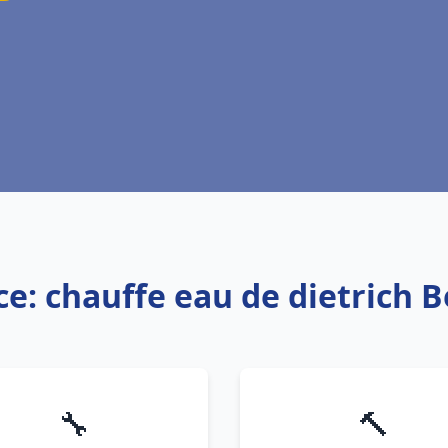
ce: chauffe eau de dietrich 
🔧
🔨