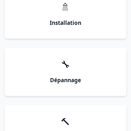
🚿
Installation
🔧
Dépannage
🔨