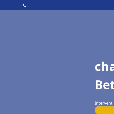
📞
cha
Be
Intervent