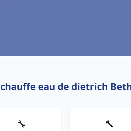
 chauffe eau de dietrich Be
🔧
🔨