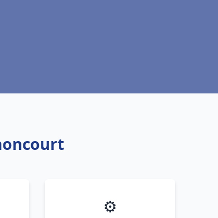
thoncourt
⚙️