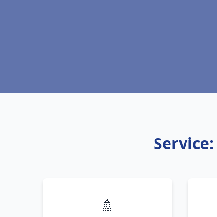
Service:
🚿