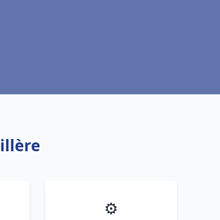
illère
⚙️