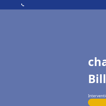
📞
cha
Bil
Interventi