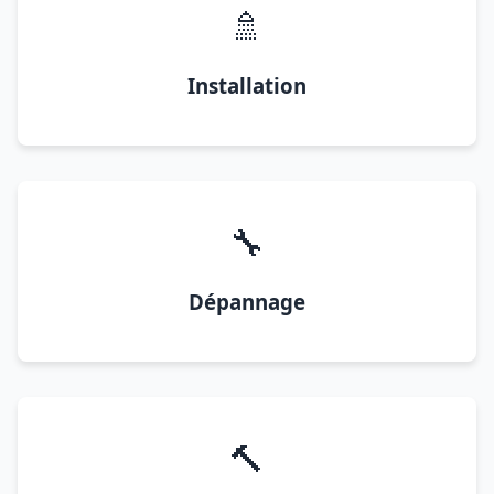
🚿
Installation
🔧
Dépannage
🔨