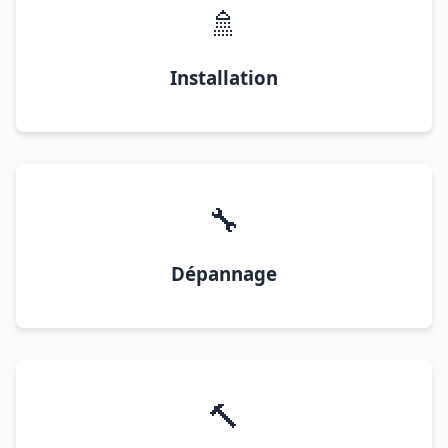
🚿
Installation
🔧
Dépannage
🔨