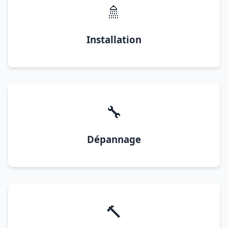
🚿
Installation
🔧
Dépannage
🔨