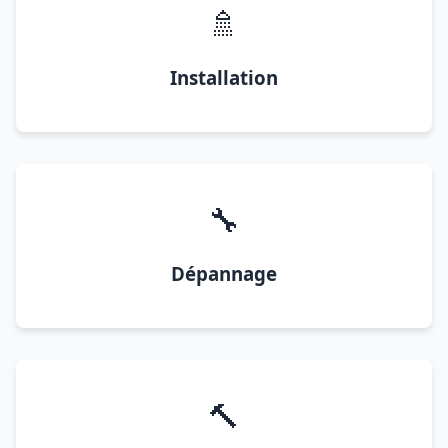
🚿
Installation
🔧
Dépannage
🔨