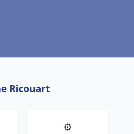
ne Ricouart
⚙️