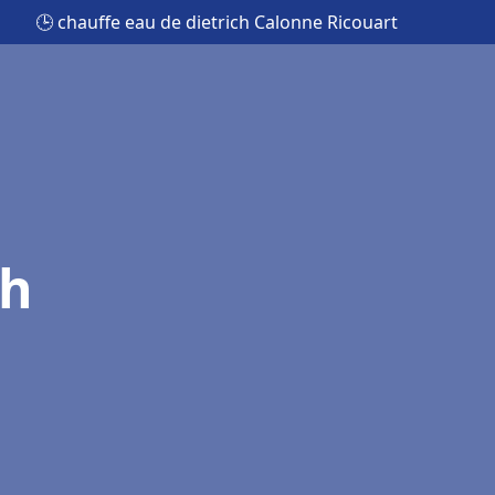
🕒 chauffe eau de dietrich Calonne Ricouart
ch