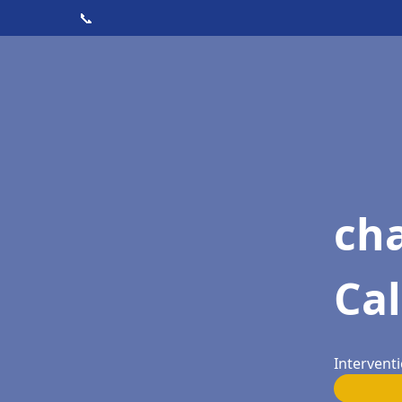
📞
cha
Ca
Interventi