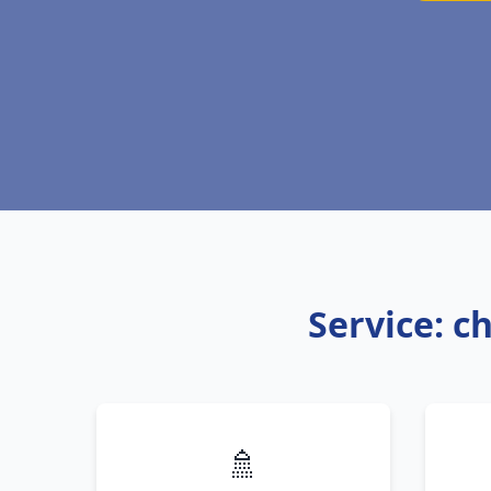
Service: c
🚿