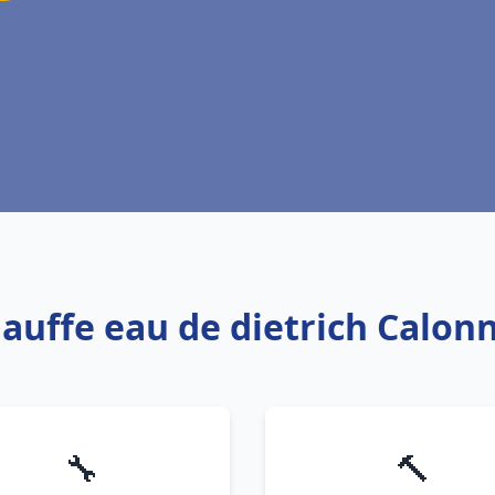
hauffe eau de dietrich Calon
🔧
🔨