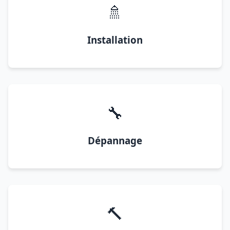
🚿
Installation
🔧
Dépannage
🔨