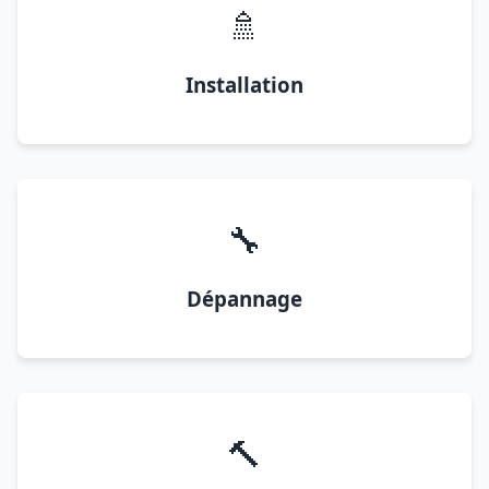
🚿
Installation
🔧
Dépannage
🔨