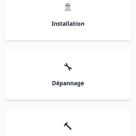
🚿
Installation
🔧
Dépannage
🔨