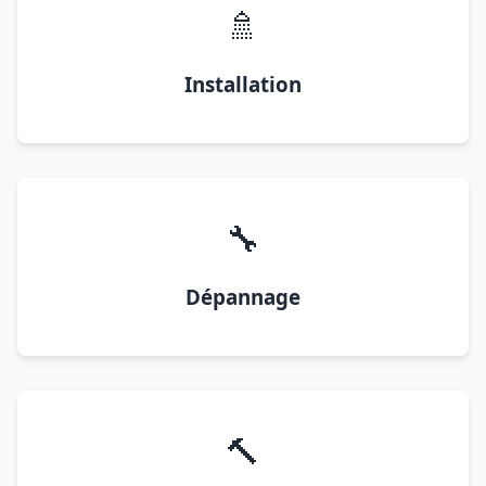
🚿
Installation
🔧
Dépannage
🔨