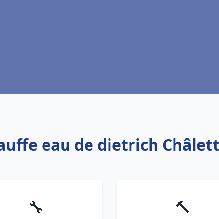
auffe eau de dietrich Châlet
🔧
🔨