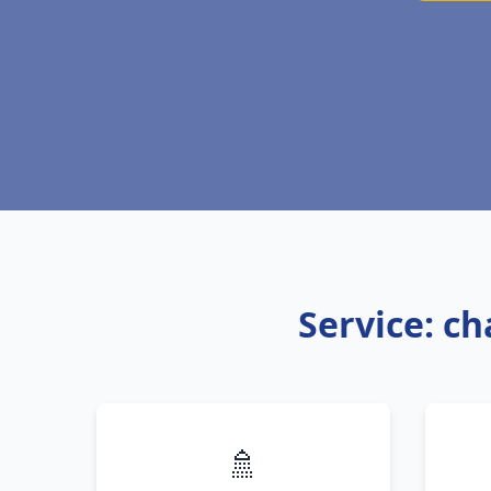
Service: ch
🚿