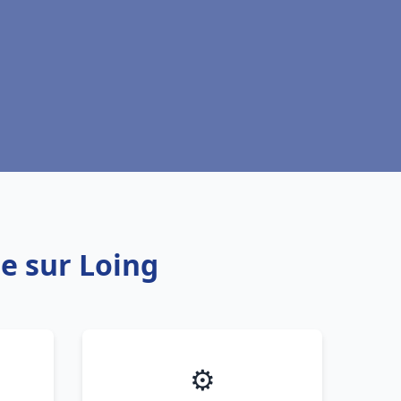
te sur Loing
⚙️