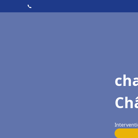
📞
cha
Châ
Interventi