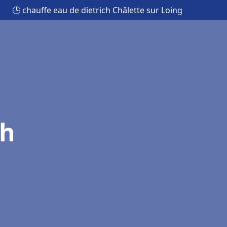
🕒 chauffe eau de dietrich Châlette sur Loing
ch