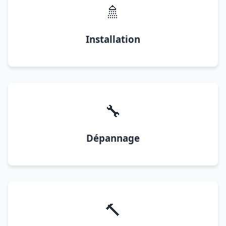
🚿
Installation
🔧
Dépannage
🔨