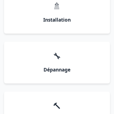
🚿
Installation
🔧
Dépannage
🔨