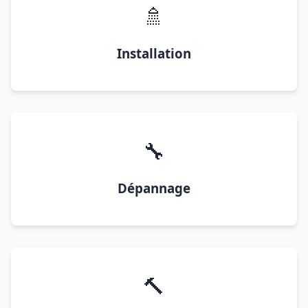
🚿
Installation
🔧
Dépannage
🔨