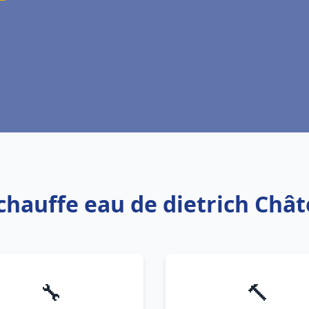
 chauffe eau de dietrich Châ
🔧
🔨