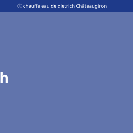
🕒 chauffe eau de dietrich Châteaugiron
ch