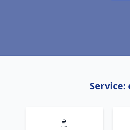
Service:
🚿