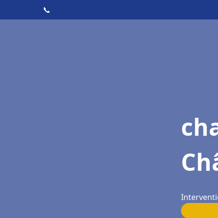
📞
cha
Ch
Intervent