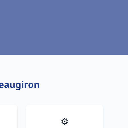
teaugiron
⚙️