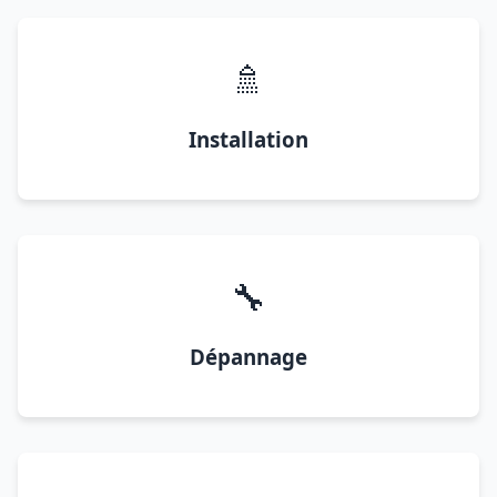
🚿
Installation
🔧
Dépannage