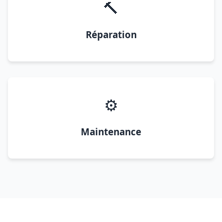
🔨
Réparation
⚙️
Maintenance