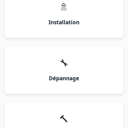
🚿
Installation
🔧
Dépannage
🔨