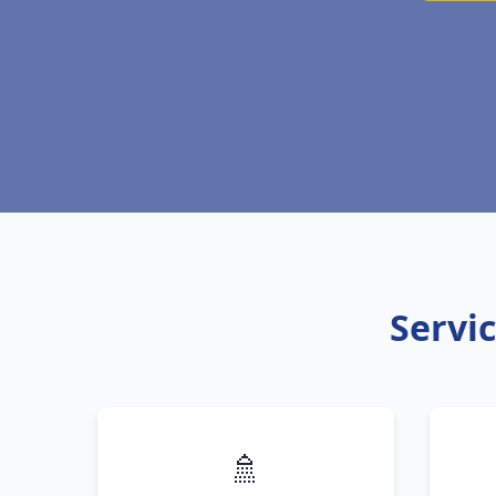
Servic
🚿