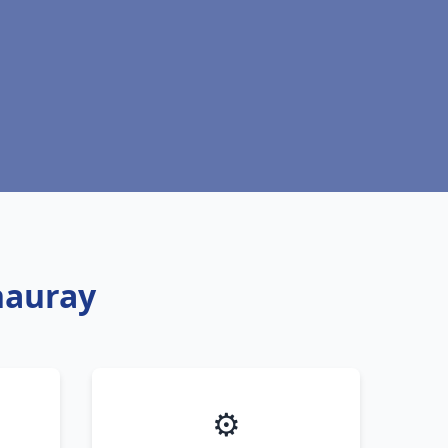
hauray
⚙️