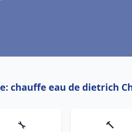
e: chauffe eau de dietrich C
🔧
🔨