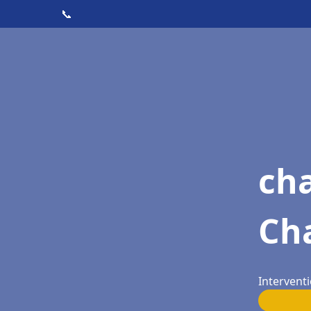
📞
cha
Ch
Intervent