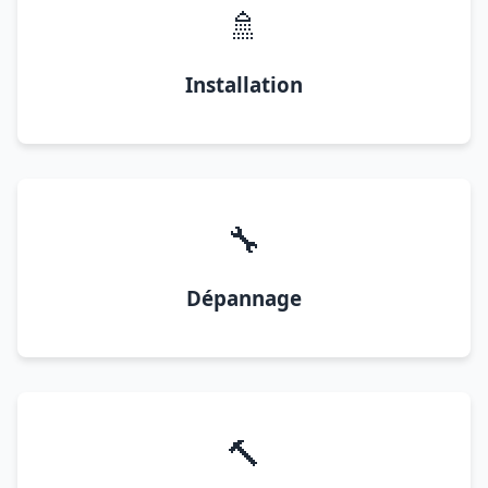
🚿
Installation
🔧
Dépannage
🔨