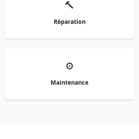
🔨
Réparation
⚙️
Maintenance