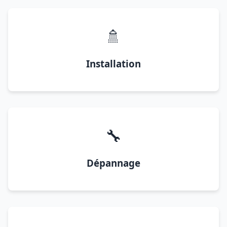
🚿
Installation
🔧
Dépannage