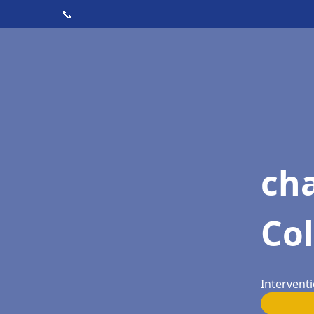
📞
cha
Co
Intervent