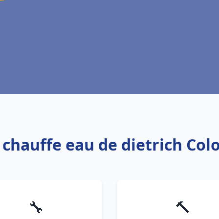
: chauffe eau de dietrich Col
🔧
🔨