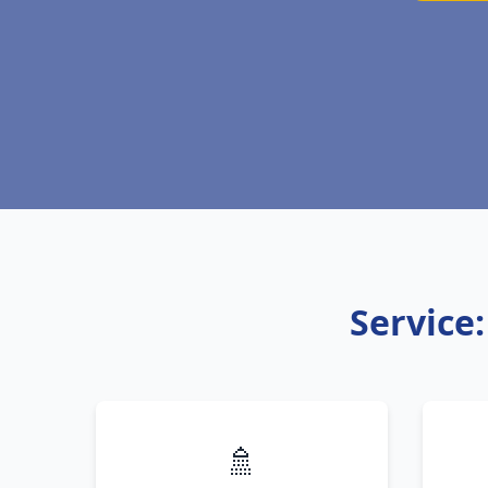
Service
🚿