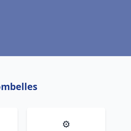
ombelles
⚙️