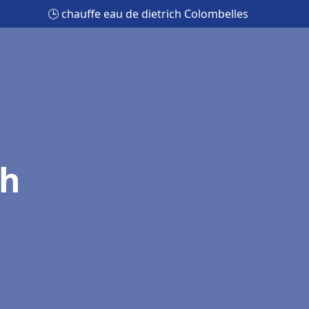
🕒 chauffe eau de dietrich Colombelles
ch